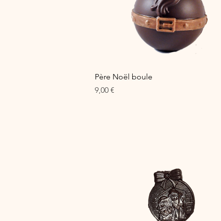
Aperçu rapide
Père Noël boule
Prix
9,00 €