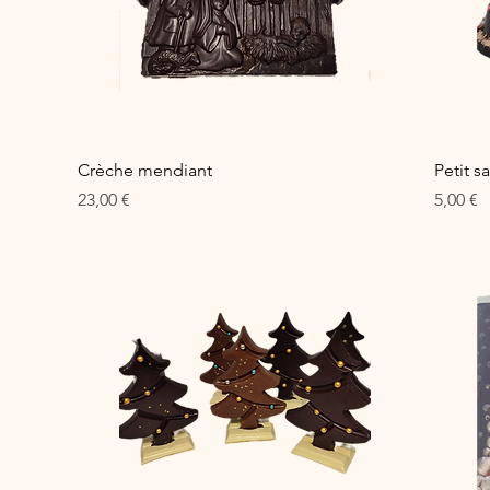
Aperçu rapide
Crèche mendiant
Petit s
Prix
Prix
23,00 €
5,00 €