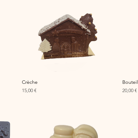
Aperçu rapide
Crèche
Bouteil
Prix
Prix
15,00 €
20,00 €