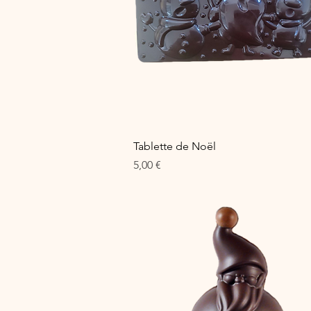
Aperçu rapide
Tablette de Noël
Prix
5,00 €