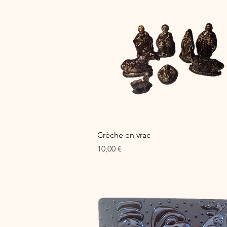
Aperçu rapide
Crèche en vrac
Prix
10,00 €