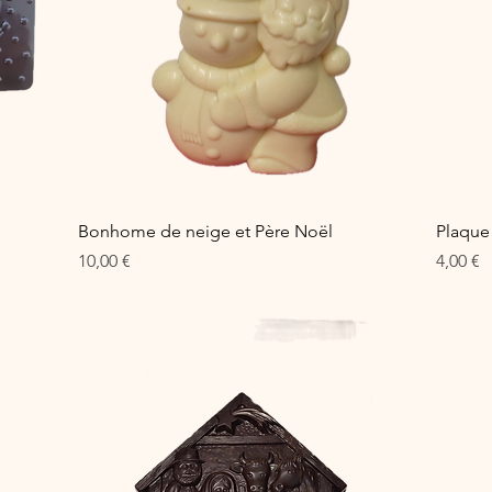
Aperçu rapide
Bonhome de neige et Père Noël
Plaque
Prix
Prix
10,00 €
4,00 €